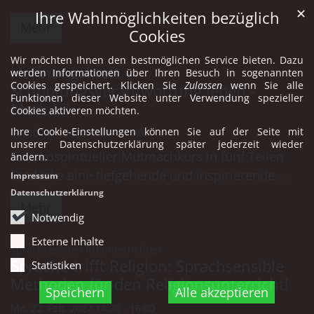
✕
Ihre Wahlmöglichkeiten bezüglich
Mehr
Cookies
Wir möchten Ihnen den bestmöglichen Service bieten. Dazu
Hoffnungskraft -
werden Informationen über Ihren Besuch in sogenannten
Cookies gespeichert. Klicken Sie
Zulassen
wenn Sie alle
Schöpfungsverantwortung leben -
Funktionen dieser Website unter Verwendung spezieller
Modul 3
Cookies aktiveren möchten.
Ihre Cookie-Einstellungen können Sie auf der Seite mit
Sa. 30. Jan. 2027 9:30 - 17:30
unserer Datenschutzerklärung später jederzeit wieder
Ein ökospiritueller Mutmachkurs in fünf Teilen
ändern.
Entdecke eine tiefgehende und inspirierende ...
Impressum
Datenschutzerklärung
Mehr
Notwendig
Externe Inhalte
:
Sprachsensibel RU unterrichten
Sprache trifft Religion: Sprachsensible
Statistiken
Methoden für den Religionsunterricht!
Speichern
Alle akzeptieren
Mo. 22. Feb. 2027 14:30 - 16:00