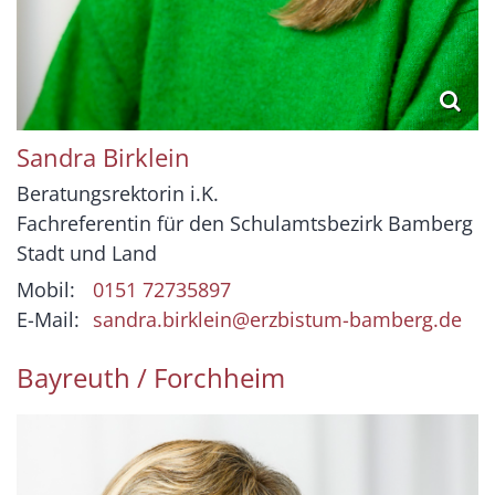
Sandra
Birklein
Beratungsrektorin i.K.
Fachreferentin für den Schulamtsbezirk Bamberg
Stadt und Land
Mobil:
0151 72735897
E-Mail:
sandra.birklein@erzbistum-bamberg.de
Bayreuth / Forchheim