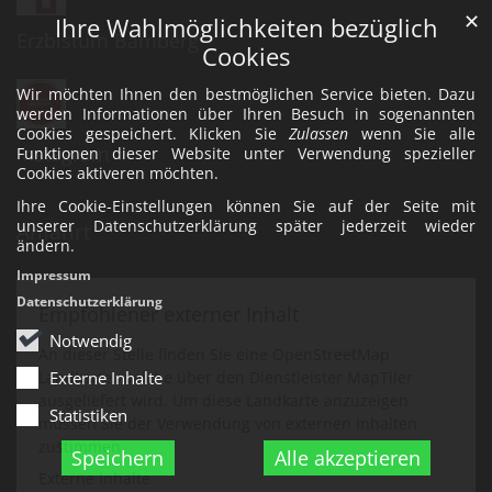
✕
Ihre Wahlmöglichkeiten bezüglich
Erzbistum Bamberg
Cookies
Wir möchten Ihnen den bestmöglichen Service bieten. Dazu
werden Informationen über Ihren Besuch in sogenannten
Cookies gespeichert. Klicken Sie
Zulassen
wenn Sie alle
Instagram
Funktionen dieser Website unter Verwendung spezieller
Cookies aktiveren möchten.
Ihre Cookie-Einstellungen können Sie auf der Seite mit
unserer Datenschutzerklärung später jederzeit wieder
Anfahrt
ändern.
Impressum
Datenschutzerklärung
Empfohlener externer Inhalt
Notwendig
An dieser Stelle finden Sie eine OpenStreetMap
Landkarte, welche über den Dienstleister MapTiler
Externe Inhalte
ausgeliefert wird. Um diese Landkarte anzuzeigen
Statistiken
müssen Sie der Verwendung von externen Inhalten
zustimmen.
Speichern
Alle akzeptieren
Externe Inhalte