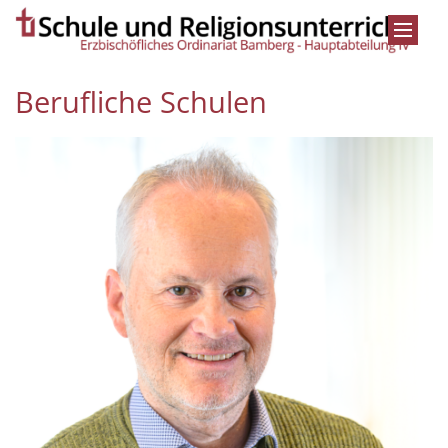
Zum Inhalt springen
Berufliche Schulen