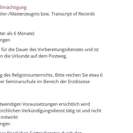
ollmächtigung
elor-/Masterzeugnis bzw. Transcript of Records
lter als 6 Monate)
ungen
l für die Dauer des Vorbereitungsdienstes und ist
en die Urkunde auf dem Postweg.
g des Religionsunterrichts. Bitte reichen Sie etwa 6
er Seminarschule im Bereich der Erzdiözese
otwendigen Voraussetzungen ersichtlich wird
 kirchlichen Verkündigungsdienst tätig ist und nicht
 mitwirkt
ungen
nes feierlichen Gottesdienstes durch den