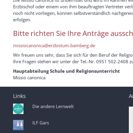
Erzbischof oder einem von ihm beauftragten Vertreter verl
noch nicht vorliegen, können selbstverständlich nachgerei
erfolgen.
Bitte richten Sie Ihre Anträge aussch
missiocanonica@erzbistum-bamberg.de
Wir freuen uns sehr, dass Sie sich für den Beruf der Religi
Ihre Fragen stehen wir unter der Tel.-Nr. 0951 502-2408 z
Hauptabteilung Schule und Religionsunterricht
Missio canonica
Links
A
Die andere Lernwelt
ILF Gars