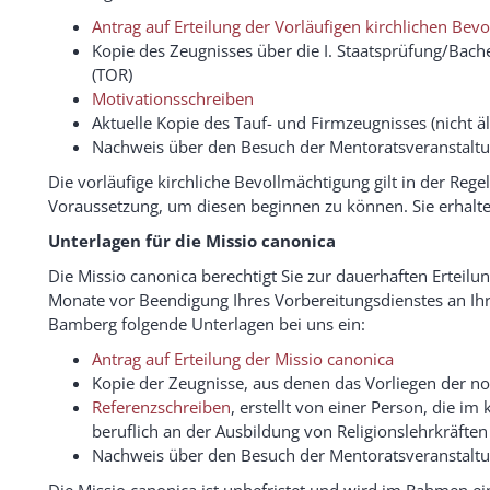
Antrag auf Erteilung der Vorläufigen kirchlichen Bev
Kopie des Zeugnisses über die I. Staatsprüfung/Bach
(TOR)
Motivationsschreiben
Aktuelle Kopie des Tauf- und Firmzeugnisses (nicht ä
Nachweis über den Besuch der Mentoratsveranstalt
Die vorläufige kirchliche Bevollmächtigung gilt in der Rege
Voraussetzung, um diesen beginnen zu können. Sie erhalt
Unterlagen für die Missio canonica
Die Missio canonica berechtigt Sie zur dauerhaften Erteilun
Monate vor Beendigung Ihres Vorbereitungsdienstes an Ihr
Bamberg folgende Unterlagen bei uns ein:
Antrag auf Erteilung der Missio canonica
Kopie der Zeugnisse, aus denen das Vorliegen der n
Referenzschreiben
, erstellt von einer Person, die im
beruflich an der Ausbildung von Religionslehrkräften
Nachweis über den Besuch der Mentoratsveranstalt
Die Missio canonica ist unbefristet und wird im Rahmen ei