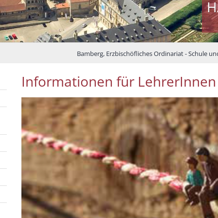
H
Bamberg, Erzbischöfliches Ordinariat - Schule un
Informationen für LehrerInnen