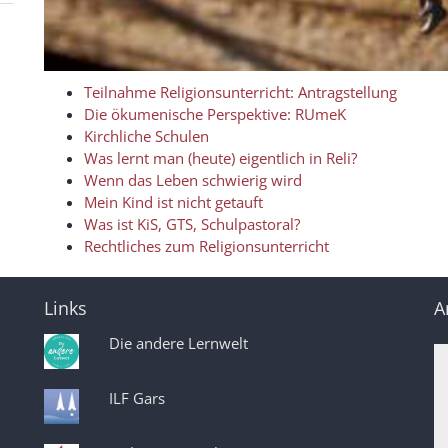
Teilnahme Religionsunterricht: Antragstellung
Die ökumenische Perspektive: RUmeK
Kirchliche Schulen
Was lernt man (heute) eigentlich in Reli?
Wenn das Leben schwierig wird
Mein Kind ist nicht getauft
Was ist KiS, GTS, Schulpastoral?
Rechtliches zum Religionsunterricht
Links
A
Die andere Lernwelt
ILF Gars