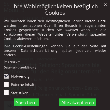
Schöpfungsverantwortung leben -
✕
Ihre Wahlmöglichkeiten bezüglich
Modul 3
Cookies
Sa. 30. Jan. 2027 9:30 - 17:30
Wir möchten Ihnen den bestmöglichen Service bieten. Dazu
werden Informationen über Ihren Besuch in sogenannten
Ein ökospiritueller Mutmachkurs in fünf Teilen
Cookies gespeichert. Klicken Sie
Zulassen
wenn Sie alle
Entdecke eine tiefgehende und inspirierende ...
Funktionen dieser Website unter Verwendung spezieller
Cookies aktiveren möchten.
Mehr
Ihre Cookie-Einstellungen können Sie auf der Seite mit
unserer Datenschutzerklärung später jederzeit wieder
ändern.
:
Sprachsensibel RU unterrichten
Impressum
Sprache trifft Religion: Sprachsensible
Datenschutzerklärung
Methoden für den Religionsunterricht!
Notwendig
Mo. 22. Feb. 2027 14:30 - 16:00
Externe Inhalte
Sprachfördernd Religion unterrichten - Basics,
Statistiken
Methoden und Chancen Inhalt: Sprache öffnet ...
Speichern
Alle akzeptieren
Mehr