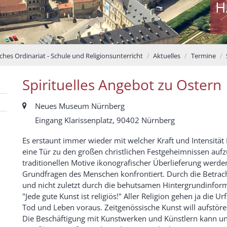
H
ches Ordinariat - Schule und Religionsunterricht
Aktuelles
Termine
Spirituelles Angebot zu Ostern
Ort:
Neues Museum Nürnberg
Eingang Klarissenplatz, 90402 Nürnberg
Es erstaunt immer wieder mit welcher Kraft und Intensität
eine Tür zu den großen christlichen Festgeheimnissen au
traditionellen Motive ikonografischer Überlieferung werden
Grundfragen des Menschen konfrontiert. Durch die Betr
und nicht zuletzt durch die behutsamen Hintergrundinform
"Jede gute Kunst ist religiös!" Aller Religion gehen ja die
Tod und Leben voraus. Zeitgenössische Kunst will aufstör
Die Beschäftigung mit Kunstwerken und Künstlern kann u