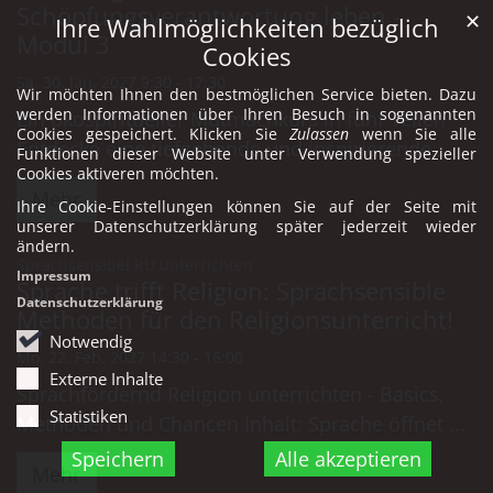
Schöpfungsverantwortung leben -
✕
Ihre Wahlmöglichkeiten bezüglich
Modul 3
Cookies
Sa. 30. Jan. 2027 9:30 - 17:30
Wir möchten Ihnen den bestmöglichen Service bieten. Dazu
werden Informationen über Ihren Besuch in sogenannten
Ein ökospiritueller Mutmachkurs in fünf Teilen
Cookies gespeichert. Klicken Sie
Zulassen
wenn Sie alle
Entdecke eine tiefgehende und inspirierende ...
Funktionen dieser Website unter Verwendung spezieller
Cookies aktiveren möchten.
Mehr
Ihre Cookie-Einstellungen können Sie auf der Seite mit
unserer Datenschutzerklärung später jederzeit wieder
ändern.
:
Sprachsensibel RU unterrichten
Impressum
Sprache trifft Religion: Sprachsensible
Datenschutzerklärung
Methoden für den Religionsunterricht!
Notwendig
Mo. 22. Feb. 2027 14:30 - 16:00
Externe Inhalte
Sprachfördernd Religion unterrichten - Basics,
Statistiken
Methoden und Chancen Inhalt: Sprache öffnet ...
Speichern
Alle akzeptieren
Mehr