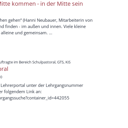
Mitte kommen - in der Mitte sein
en gehen“ (Hanni Neubauer, Mitarbeiterin von
nd finden - im außen und innen. Viele kleine
 alleine und gemeinsam. ...
:
ftragte im Bereich Schulpastoral, GTS, KiS
ral
00
as Lehrerportal unter der Lehrgangsnummer
r folgendem Link an:
/lehrgangssuche?container_id=442055