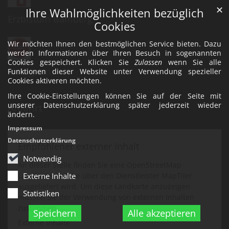
✕
Ihre Wahlmöglichkeiten bezüglich
Erzbistum Bamberg
Cookies
Wir möchten Ihnen den bestmöglichen Service bieten. Dazu
werden Informationen über Ihren Besuch in sogenannten
Cookies gespeichert. Klicken Sie
Zulassen
wenn Sie alle
Instagram
Funktionen dieser Website unter Verwendung spezieller
Cookies aktiveren möchten.
Ihre Cookie-Einstellungen können Sie auf der Seite mit
unserer Datenschutzerklärung später jederzeit wieder
Anfahrt
ändern.
Impressum
Datenschutzerklärung
Empfohlener externer Inhalt
Notwendig
An dieser Stelle finden Sie eine OpenStreetMap
Landkarte, welche über den Dienstleister MapTiler
Externe Inhalte
ausgeliefert wird. Um diese Landkarte anzuzeigen
Statistiken
müssen Sie der Verwendung von externen Inhalten
zustimmen.
Speichern
Alle akzeptieren
Externe Inhalte