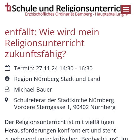
Zum Inhalt springen
entfällt: Wie wird mein
Religionsunterricht
zukunftsfähig?
Datum:
Termin: 27.11.24 14:30 - 16:30
Art bzw. Nummer:
Region Nürnberg Stadt und Land
Von:
Michael Bauer
Ort:
Schulreferat der Stadtkirche Nürnberg
Vordere Sterngasse 1, 90402 Nürnberg
Der Religionsunterricht ist mit vielfältigen
Herausforderungen konfrontiert und steht
zunehmend unter kritischer „Beobachtung“. Im