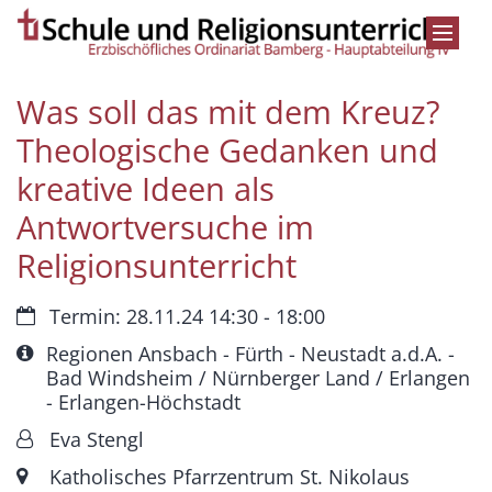
Zum Inhalt springen
Was soll das mit dem Kreuz?
Theologische Gedanken und
kreative Ideen als
Antwortversuche im
Religionsunterricht
Datum:
Termin: 28.11.24 14:30 - 18:00
Art bzw. Nummer:
Regionen Ansbach - Fürth - Neustadt a.d.A. -
Bad Windsheim / Nürnberger Land / Erlangen
- Erlangen-Höchstadt
Von:
Eva Stengl
Ort:
Katholisches Pfarrzentrum St. Nikolaus