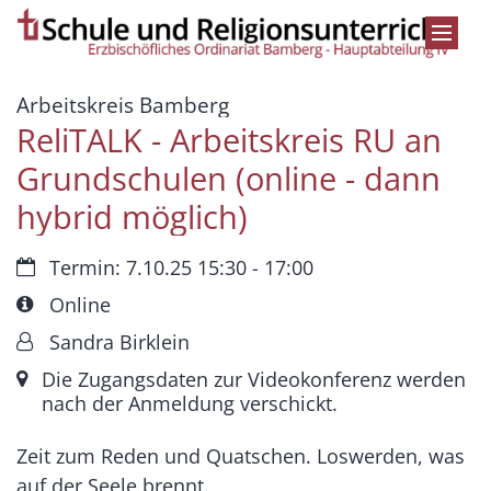
Zum Inhalt springen
:
Arbeitskreis Bamberg
ReliTALK - Arbeitskreis RU an
Grundschulen (online - dann
hybrid möglich)
Datum:
Termin: 7.10.25 15:30 - 17:00
Art bzw. Nummer:
Online
Von:
Sandra Birklein
Ort:
Die Zugangsdaten zur Videokonferenz werden
nach der Anmeldung verschickt.
Zeit zum Reden und Quatschen. Loswerden, was
auf der Seele brennt.