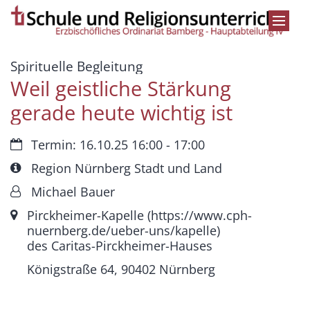
Zum Inhalt springen
:
Spirituelle Begleitung
Weil geistliche Stärkung
gerade heute wichtig ist
Datum:
Termin: 16.10.25 16:00 - 17:00
Art bzw. Nummer:
Region Nürnberg Stadt und Land
Von:
Michael Bauer
Ort:
Pirckheimer-Kapelle (https://www.cph-
nuernberg.de/ueber-uns/kapelle)
des Caritas-Pirckheimer-Hauses
Königstraße 64, 90402 Nürnberg