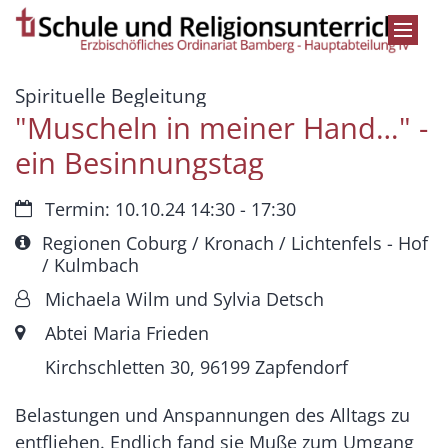
Zum Inhalt springen
:
Spirituelle Begleitung
"Muscheln in meiner Hand…" -
ein Besinnungstag
Datum:
Termin: 10.10.24 14:30 - 17:30
Art bzw. Nummer:
Regionen Coburg / Kronach / Lichtenfels - Hof
/ Kulmbach
Von:
Michaela Wilm und Sylvia Detsch
Ort:
Abtei Maria Frieden
Kirchschletten 30, 96199 Zapfendorf
Belastungen und Anspannungen des Alltags zu
entfliehen. Endlich fand sie Muße zum Umgang