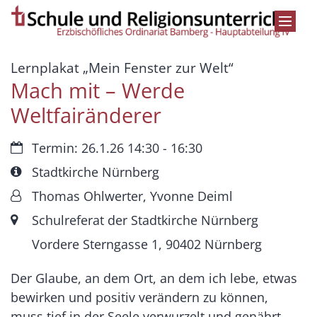
Zum Inhalt springen
:
Lernplakat „Mein Fenster zur Welt“
Mach mit – Werde
Weltfairänderer
Datum:
Termin: 26.1.26 14:30 - 16:30
Art bzw. Nummer:
Stadtkirche Nürnberg
Von:
Thomas Ohlwerter, Yvonne Deiml
Ort:
Schulreferat der Stadtkirche Nürnberg
Vordere Sterngasse 1, 90402 Nürnberg
Der Glaube, an dem Ort, an dem ich lebe, etwas
bewirken und positiv verändern zu können,
muss tief in der Seele verwurzelt und genährt