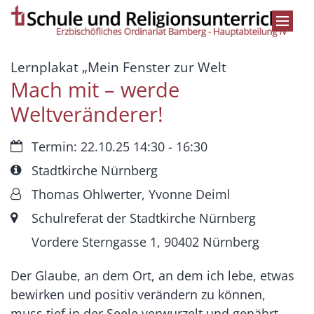
Zum Inhalt springen
:
Lernplakat „Mein Fenster zur Welt
Mach mit – werde
Weltveränderer!
Datum:
Termin: 22.10.25 14:30 - 16:30
Art bzw. Nummer:
Stadtkirche Nürnberg
Von:
Thomas Ohlwerter, Yvonne Deiml
Ort:
Schulreferat der Stadtkirche Nürnberg
Vordere Sterngasse 1, 90402 Nürnberg
Der Glaube, an dem Ort, an dem ich lebe, etwas
bewirken und positiv verändern zu können,
muss tief in der Seele verwurzelt und genährt