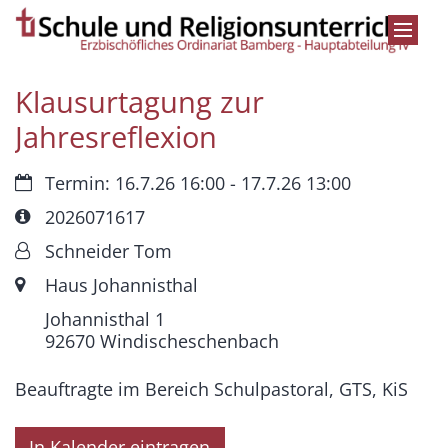
Zum Inhalt springen
Klausurtagung zur
Jahresreflexion
Datum:
Termin: 16.7.26 16:00 - 17.7.26 13:00
Art bzw. Nummer:
2026071617
Von:
Schneider Tom
Ort:
Haus Johannisthal
Johannisthal 1
92670
Windischeschenbach
Beauftragte im Bereich Schulpastoral, GTS, KiS
In Kalender eintragen