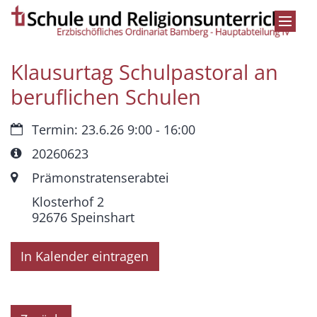
Zum Inhalt springen
Klausurtag Schulpastoral an
beruflichen Schulen
Datum:
Termin: 23.6.26 9:00 - 16:00
Art bzw. Nummer:
20260623
Ort:
Prämonstratenserabtei
Klosterhof 2
92676
Speinshart
In Kalender eintragen