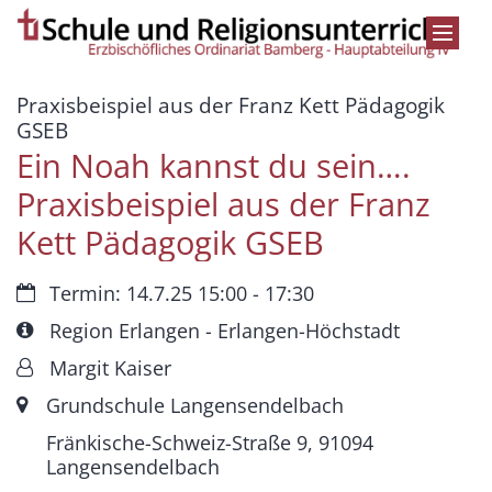
Zum Inhalt springen
Praxisbeispiel aus der Franz Kett Pädagogik
:
GSEB
Ein Noah kannst du sein….
Praxisbeispiel aus der Franz
Kett Pädagogik GSEB
Datum:
Termin: 14.7.25 15:00 - 17:30
Art bzw. Nummer:
Region Erlangen - Erlangen-Höchstadt
Von:
Margit Kaiser
Ort:
Grundschule Langensendelbach
Fränkische-Schweiz-Straße 9, 91094
Langensendelbach