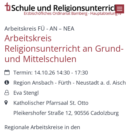
Zum Inhalt springen
:
Arbeitskreis FÜ - AN – NEA
Arbeitskreis
Religionsunterricht an Grund-
und Mittelschulen
Datum:
Termin: 14.10.26 14:30 - 17:30
Art bzw. Nummer:
Region Ansbach - Fürth - Neustadt a. d. Aisch
Von:
Eva Stengl
Ort:
Katholischer Pfarrsaal St. Otto
Pleikershofer Straße 12, 90556 Cadolzburg
Regionale Arbeitskreise in den