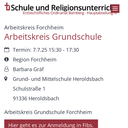
Zum Inhalt springen
:
Arbeitskreis Forchheim
Arbeitskreis Grundschule
Datum:
Termin: 7.7.25 15:30 - 17:30
Art bzw. Nummer:
Region Forchheim
Von:
Barbara Gräf
Ort:
Grund- und Mittelschule Heroldsbach
Schulstraße 1
91336 Heroldsbach
Arbeitskreis Grundschule Forchheim
Hier geht es zur Anmeldung in Fibs.