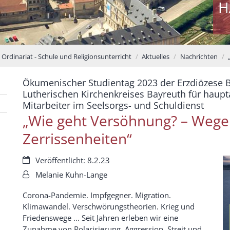
H
Ordinariat - Schule und Religionsunterricht
Aktuelles
Nachrichten
Ökumenischer Studientag 2023 der Erzdiözese 
Lutherischen Kirchenkreises Bayreuth für haupt
:
Mitarbeiter im Seelsorgs- und Schuldienst
„Wie geht Versöhnung? – Wege
Zerrissenheiten“
Datum:
Veröffentlicht: 8.2.23
Von:
Melanie Kuhn-Lange
Corona-Pandemie. Impfgegner. Migration.
Klimawandel. Verschwörungstheorien. Krieg und
Friedenswege ... Seit Jahren erleben wir eine
Zunahme von Polarisierung, Aggression, Streit und