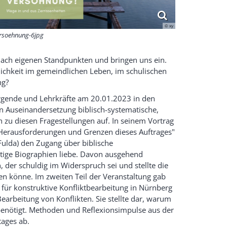
© xy
rsoehnung-6jpg
 nach eigenen Standpunkten und bringen uns ein.
ichkeit im gemeindlichen Leben, im schulischen
ng?
rgende und Lehrkräfte am 20.01.2023 in den
n Auseinandersetzung biblisch-systematische,
en zu diesen Fragestellungen auf. In seinem Vortrag
 Herausforderungen und Grenzen dieses Auftrages"
Fulda) den Zugang über biblische
ältige Biographien liebe. Davon ausgehend
der schuldig im Widerspruch sei und stellte die
n könne. Im zweiten Teil der Veranstaltung gab
 für konstruktive Konfliktbearbeitung in Nürnberg
earbeitung von Konflikten. Sie stellte dar, warum
benötigt. Methoden und Reflexionsimpulse aus der
tages ab.