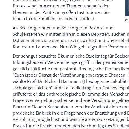
Protest – bei immer neuen Themen und auf allen
Ebenen: in der Politik, in großen Institutionen bis
hinein in die Familien, ins private Umfeld.
ve
Als Seelsorgerinnen und Seelsorger in Pastoral und
Schule stehen wir mitten drin in diesen Debatten, suchen
Dabei erleben viele dennoch Zerrissenheit und Unversöhnl
Kontext und anderswo. Nur: Wie geht eigentlich Versöhnu
Der sehr gut besuchte Ökumenische Studientag für Seelso
Bildungshäusern Vierzehnheiligen griff in der gemeinsame
geistlich-spirituelle und pastoral- theologische Perspektiv
"Euch ist der Dienst der Versöhnung anvertraut: Chancen,
wählte Prof. Dr. Richard Hartmann (Theologische Fakultät 
„Schuldgeschichten“ und stellte die Frage, ob Gott zwiesp
erläuterte er das anthropologische Dilemma des Menschen, 
Frage, wer Vergebung schenke und wie Versöhnung gelinge
Pfarrerin Claudia Kuchenbauer von der Arbeitsstelle kokon
praxisnahe Einblick in die Frage nach der Entstehung und B
Versöhnung möglich ist und was sie als Voraussetzungen 
Praxis für die Praxis rundeten den Nachmittag des Studien