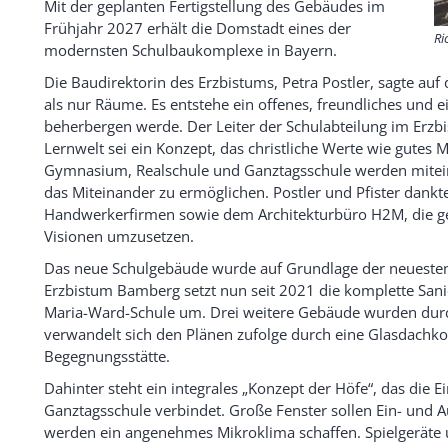
Mit der geplanten Fertigstellung des Gebäudes im
Frühjahr 2027 erhält die Domstadt eines der
Ri
modernsten Schulbaukomplexe in Bayern.
Die Baudirektorin des Erzbistums, Petra Postler, sagte au
als nur Räume. Es entstehe ein offenes, freundliches und 
beherbergen werde. Der Leiter der Schulabteilung im Erzbis
Lernwelt sei ein Konzept, das christliche Werte wie gutes
Gymnasium, Realschule und Ganztagsschule werden mitei
das Miteinander zu ermöglichen. Postler und Pfister dankte
Handwerkerfirmen sowie dem Architekturbüro H2M, die 
Visionen umzusetzen.
Das neue Schulgebäude wurde auf Grundlage der neueste
Erzbistum Bamberg setzt nun seit 2021 die komplette Sani
Maria-Ward-Schule um. Drei weitere Gebäude wurden durc
verwandelt sich den Plänen zufolge durch eine Glasdachkon
Begegnungsstätte.
Dahinter steht ein integrales „Konzept der Höfe“, das di
Ganztagsschule verbindet. Große Fenster sollen Ein- und
werden ein angenehmes Mikroklima schaffen. Spielgeräte 