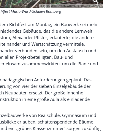
© Pressestelle Erzbistum Bamberg / Dominik Schreiner
chtfest Maria-Ward-Schulen Bamberg
f dem Richtfest am Montag, ein Bauwerk sei mehr
einladendes Gebäude, das die andere Lernwelt
tum, Alexander Pfister, erläuterte, die andere
 Miteinander und Wertschätzung vermittele.
nander verbunden sein, um den Austausch und
n allen Projektbeteiligten, Bau- und
gemeinsam zusammenwirkten, um die Pläne und
n pädagogischen Anforderungen geplant. Das
erung von vier der sieben Einzelgebäude der
h Neubauten ersetzt. Der große Innenhof
struktion in eine große Aula als einladende
e Einzelbauwerke von Realschule, Gymnasium und
 Ausblicke erlauben, schattenspendende Bäume
und ein „grünes Klassenzimmer“ sorgen zukünftig