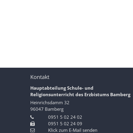
Kontakt
Hauptabteilung Schule- und
Religionsunterricht des Erzbistums Bamberg
Heinrichsdamm 32
96047
Bamberg
0951 5 02 24 02
0951 5 02 24 09
Klick zum E-Mail senden