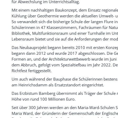
für Abwechslung im Unterrichtsalltag.
Mit einem nachhaltigen Baukonzept, dem Einsatz regional
Kühlung über Geothermie werden die aktuellen Umwelt- u
So verwandelt sich die bisherige Schule der langen Flure 
Schülerinnen in 47 Klassenzimmern, Fachräumen für Natur
Bibliothek, Multifunktionsraum und einer Turnhalle im U
Lebensraum bietet und sie auf die Anforderungen der mod
Das Neubauprojekt begann bereits 2010 mit ersten Konze
begann dann 2012 und wurde 2017 abgeschlossen. Die Gen
Formen an, und der Architekturwettbewerb wurde im Juni 2
dem Abbruch, gefolgt vom Spezialtiefbau im Jahr 2022. D
Richtfest fertiggestellt.
Um auch während der Bauphase die Schülerinnen bestens 
am Heinrichsdamm als Ersatzstandort eingerichtet.
Das Erzbistum Bamberg übernimmt als Träger der Schule 
Höhe von rund 100 Millionen Euro.
Seit über 300 Jahren werden an den Maria-Ward-Schulen Sc
Maria Ward, der Gründerin der Gemeinschaft der Englisch