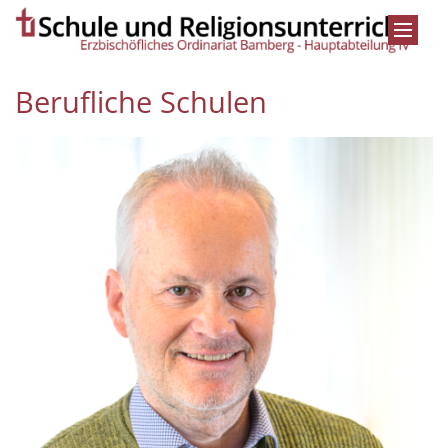
Zum Inhalt springen
Berufliche Schulen