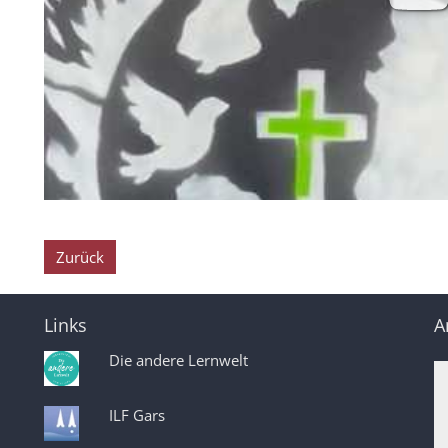
Zurück
Links
A
Die andere Lernwelt
ILF Gars