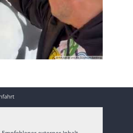
© HA Schule und RU, Erzbistum Bamberg
nfahrt
Empfohlener externer Inhalt