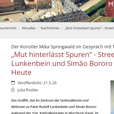
H
sunterricht
Aktuelles
Nachrichten
„Mut hinterlässt Spuren“ - Stre
Der Künstler Mika Springwald im Gespräch mit
„Mut hinterlässt Spuren“ - Stre
Lunkenbein und Simão Bororo c
Heute
Datum:
Veröffentlicht: 21.5.26
Von:
Julia Postler
Das Graffiti, das im Zentrum der Gottesdienste und
Aktionen zu Pater Rudolf Lunkenbein und Simão Bororo
während des 104. Katholikentages in Würzburg stand, ist