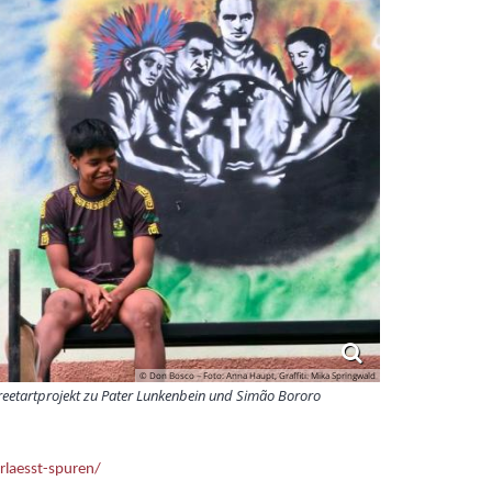
© Don Bosco – Foto: Anna Haupt, Graffiti: Mika Springwald
reetartprojekt zu Pater Lunkenbein und Simão Bororo
rlaesst-spuren/