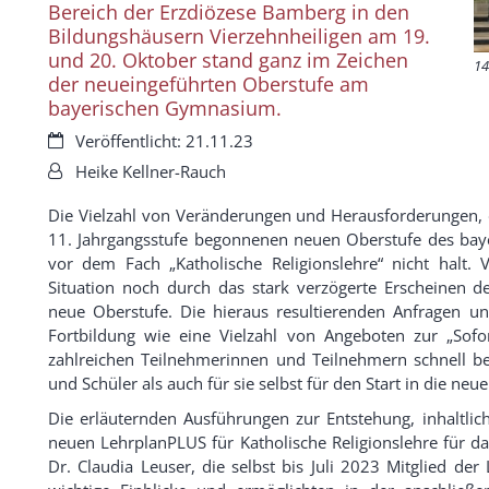
Bereich der Erzdiözese Bamberg in den
Bildungshäusern Vierzehnheiligen am 19.
und 20. Oktober stand ganz im Zeichen
14
der neueingeführten Oberstufe am
bayerischen Gymnasium.
Datum:
Veröffentlicht: 21.11.23
Von:
Heike Kellner-Rauch
Die Vielzahl von Veränderungen und Herausforderungen, d
11. Jahrgangsstufe begonnenen neuen Oberstufe des ba
vor dem Fach „Katholische Religionslehre“ nicht halt. V
Situation noch durch das stark verzögerte Erscheinen d
neue Oberstufe. Die hieraus resultierenden Anfragen 
Fortbildung wie eine Vielzahl von Angeboten zur „Sofor
zahlreichen Teilnehmerinnen und Teilnehmern schnell b
und Schüler als auch für sie selbst für den Start in die ne
Die erläuternden Ausführungen zur Entstehung, inhaltl
neuen LehrplanPLUS für Katholische Religionslehre für 
Dr. Claudia Leuser, die selbst bis Juli 2023 Mitglied d