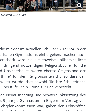
© mkl
-Heiligen 2023 - 4a
ie mit der im aktuellen Schuljahr 2023/24 in der
yerischen Gymnasiums einhergehen, machen auch
erschärft wird die stellenweise unübersichtliche
er dringend notwendigen Religionsbücher für die
und Unsicherheiten waren ebenso Gegenstand der
thilfe“ für den Religionsunterricht, so dass den
ewusst wurde, dass sowohl für Ihre Schülerinnen
ue Oberstufe „Kein Grund zur Panik“ besteht.
ichen Neuausrichtung und Schwerpunktsetzung des
das 9-jährige Gymnasium in Bayern im Vortrag von
er Lehrplankommission war, gaben den Lehrkräften