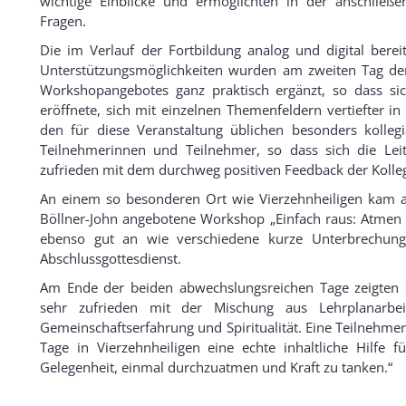
wichtige Einblicke und ermöglichten in der anschließe
Fragen.
Die im Verlauf der Fortbildung analog und digital bereit
Unterstützungsmöglichkeiten wurden am zweiten Tag de
Workshopangebotes ganz praktisch ergänzt, so dass sic
eröffnete, sich mit einzelnen Themenfeldern vertiefter in
den für diese Veranstaltung üblichen besonders kolle
Teilnehmerinnen und Teilnehmer, so dass sich die Lei
zufrieden mit dem durchweg positiven Feedback der Kolleg
An einem so besonderen Ort wie Vierzehnheiligen kam au
Böllner-John angebotene Workshop „Einfach raus: Atmen 
ebenso gut an wie verschiedene kurze Unterbrechun
Abschlussgottesdienst.
Am Ende der beiden abwechslungsreichen Tage zeigten si
sehr zufrieden mit der Mischung aus Lehrplanarbeit, 
Gemeinschaftserfahrung und Spiritualität. Eine Teilnehme
Tage in Vierzehnheiligen eine echte inhaltliche Hilfe
Gelegenheit, einmal durchzuatmen und Kraft zu tanken.“