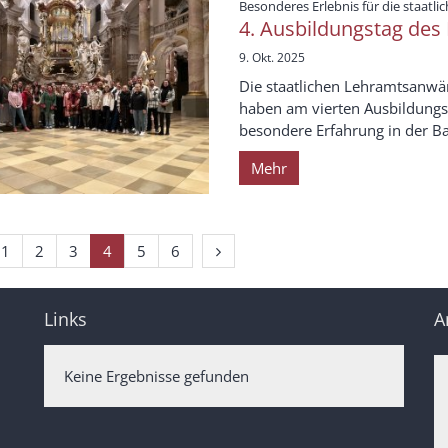
Besonderes Erlebnis für die staatl
4. Ausbildungstag des
9. Okt. 2025
Die staatlichen Lehramtsanwä
haben am vierten Ausbildungs
besondere Erfahrung in der Bas
Mehr
rige Seite
Erste Seite
Nächste Seite
1
2
3
4
5
6
Links
A
Keine Ergebnisse gefunden